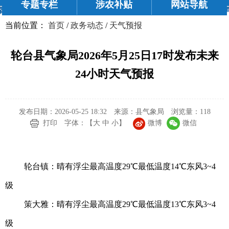
专题专栏
涉农补贴
网站导航
当前位置：
首页
/
政务动态
/
天气预报
轮台县气象局2026年5月25日17时发布未来
24小时天气预报
发布日期：2026-05-25 18:32
来源：县气象局
浏览量：
118
微博
微信
打印
字体：【
大
中
小
】
轮台镇：晴有浮尘最高温度29℃最低温度14℃东风3~4
级
策大雅：晴有浮尘最高温度29℃最低温度13℃东风3~4
级