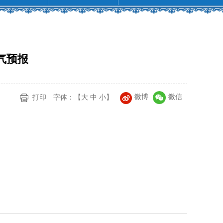
天气预报
微博
微信
打印
字体：【
大
中
小
】