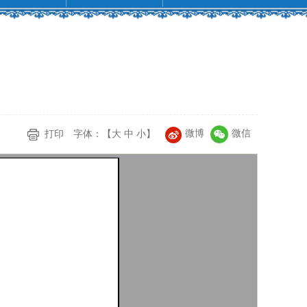
微博
微信
打印
字体：【
大
中
小
】