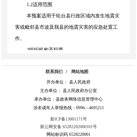
1.2适用范围
本预案适用于轮台县行政区域内发生地震灾
害或毗邻县市波及我县的地震灾害的应急处置工
作。
2组织机构及职责
2.1轮台县抗震救灾指挥部
联系我们
/
网站地图
县抗震救灾指挥部负责统一领导、指挥和协
开办单位： 县人民政府
调全县抗震救灾工作。
主办单位： 县人民政府办公室
县抗震救灾指挥部指挥长由县委、县人民政
承办单位：县政务网络信息管理中心
府主要领导担任，副指挥长由县委、县人民政府
涉未成年人举报热线：0996—4695211
分管领导担任。指挥部成员由轮台县抗震救灾指
新ICP备13001171号
新公网安备 65282202000101号
挥部成员单位负责同志组成（成员单位及职责详
网站标识码 6528220001