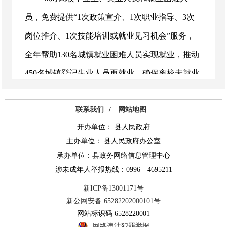
员，免费提供“1次政策宣介、1次职业指导、3次
岗位推介、1次技能培训或就业见习机会”服务，
全年帮助130名城镇就业困难人员实现就业，推动
450名城镇登记失业人员再就业，确保离校未就业
高校毕业生帮扶就业率稳定在95%以上。
联系我们
/
网站地图
7.免费为有培训就业需求且符合补贴性培训
开办单位： 县人民政府
的人群，提供电工、叉车司机、养老护理员、纺
主办单位： 县人民政府办公室
纱工等职业技能培训，全年累计培训人员不少于
承办单位：县政务网络信息管理中心
5000人次。
涉未成年人举报热线：0996—4695211
8.充分发挥零工市场、就业驿站功能，为零
新ICP备13001171号
新公网安备 65282202000101号
散务工、季节性务工等灵活就业群体，免费提供
网站标识码 6528220001
求职登记、岗位推荐、技能培训、劳动维权“一站
网络违法犯罪举报