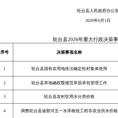
轮台县人民政府办公
2026年6月1日
轮台县
202
6
年重大行政
决策
序号
决策事项名称
1
轮台县国有农用地依法确定给村集体使用
2
轮台县
草地确权暨规范草原承包管理工作
3
轮台县
农村饮用水分类价格
4
调整轮台县迪那河五一水库枢纽工程
非农业供水价格