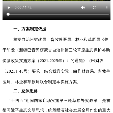
一、方案制定依据
根据自治
州
财政
局
、
畜牧兽医局
、林业和草原局《关
于印发〈新疆
巴音郭楞蒙古自治州
第三轮草原生态保护补助
奖励政策实施方案（
2021-2025
年）〉的通知》（
巴
财农
〔
2021
〕
4
8
号）要求，
结合我县实际，由县
财政局、畜牧兽
医局、林业和草原局联合制定本实施方案。
二、总体思路
“十四五”期间国家启动实施第三轮草原补奖政策，是贯
彻习近平生态文明思想，统筹经济社会发展全局作出的重大