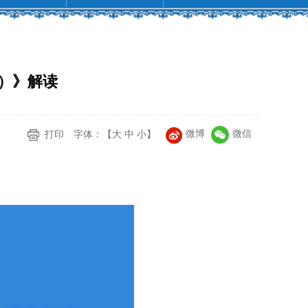
）》解读
微博
微信
打印
字体：【
大
中
小
】