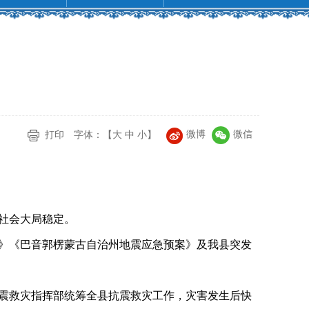
微博
微信
打印
字体：【
大
中
小
】
社会大局稳定。
》《巴音郭楞蒙古自治州地震应急预案》及我县突发
震救灾指挥部统筹全县抗震救灾工作，灾害发生后快