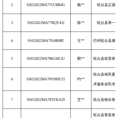
2
92652822MA77CUBR4G
杨
**
轮台县正源
3
92652822MA77RQY43J
陈
**
轮台县蒂一
4
91652822MA7954R08E
王
**
巴州轮台县康
5
92652822WA78KG6E2U
图
**
轮台县前景兽
轮台县裕民畜
6
93652822MA78YHHU21
约
**
术服务农民专
7
92652822MA78TEKA29
艾
**
轮台县牧欣兽
轮台县青苗兽