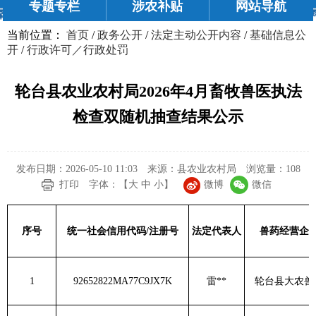
专题专栏
涉农补贴
网站导航
当前位置：
首页
/
政务公开
/
法定主动公开内容
/
基础信息公
开
/
行政许可／行政处罚
轮台县农业农村局2026年4月畜牧兽医执法
检查双随机抽查结果公示
发布日期：2026-05-10 11:03
来源：县农业农村局
浏览量：
108
微博
微信
打印
字体：【
大
中
小
】
序号
统一社会信用代码
/
注册号
法定代表人
兽药经营企
1
92652822MA77C9JX7K
雷
**
轮台县大农兽