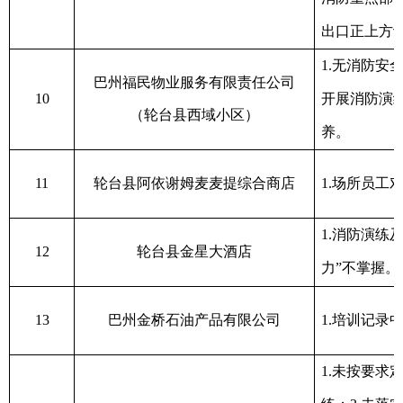
出口正上方
1.
无消防安
巴州福民物业服务有限责任公司
10
开展消防演
（轮台县西域小区）
养。
1
1
轮台县阿依谢姆麦麦提综合商店
1.
场所员工
1.
消防演练
1
2
轮台县金星大酒店
力
”
不掌握。
1
3
巴州金桥石油产品有限公司
1.
培训记录
1.
未按要求