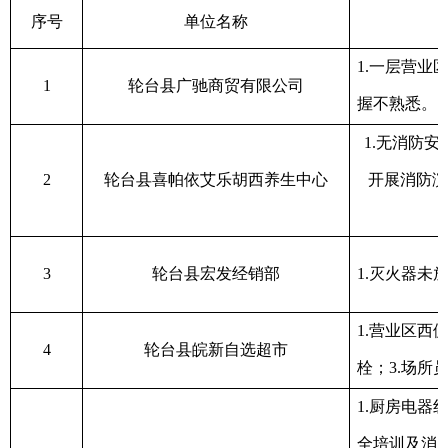
序号
单位名称
1.
一层营业
1
轮台县广驰商贸有限公司
握不熟悉。
1.
无消防安
2
轮台县喜帕依艾乐胡西养生中心
开展消防演
3
轮台县宏发经销部
1.
灭火器未
1
.
营业区西
4
轮台县皖新自选超市
栓；
3
.
场所
1.
厨房电器
全培训及消