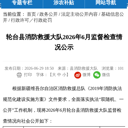
专题专栏
涉农补贴
网站导航
当前位置：
首页
/
政务公开
/
法定主动公开内容
/
基础信息公
开
/
行政许可／行政处罚
轮台县消防救援大队2026年6月监督检查情
况公示
发布日期：2026-06-29 18:50
来源：县消防救援大队
浏览量：
101
微博
微信
打印
字体：【
大
中
小
】
根据新疆维吾尔自治区消防救援总队《
2019
年消防执法
规范化建设实施方案》文件要求，全面落实执法
“
双随机、一
公开
”
工作机制，现将
2026
年
6
月轮台县消防救援大队监督检
查情况向社会公开如下：