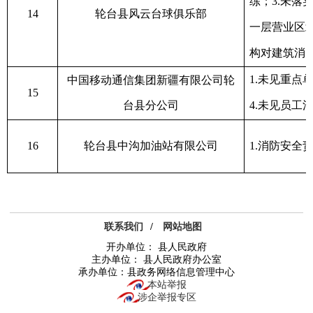
练；
3.
未落
14
轮台县风云台球俱乐部
一层营业区
构对建筑消
1.
未见重点
中国移动通信集团新疆有限公司轮
15
台县分公司
4
.
未见员工
16
轮台县中沟加油站有限公司
1.
消防安全
联系我们
/
网站地图
开办单位： 县人民政府
主办单位： 县人民政府办公室
承办单位：县政务网络信息管理中心
本站举报
涉企举报专区