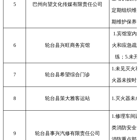
5
巴州向望文化传媒有限责任公司
定期组织维
期维护保养
1.
宾馆室内
6
轮台县兴旺商务宾馆
火和应急疏
练；
5
.
未开
1.
未见灭火
7
轮台县希望综合门诊
火器未按时
8
轮台县策大雅客运站
1.
灭火器未
1.
修理车间
类消防安全
9
轮台县事兴汽修有限责任公司
消防重点部