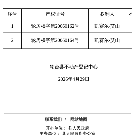
序号
产权证号
权利人
不
1
轮房权字第
20060162
号
凯赛尔·艾山
2
轮房权字第
20060164
号
凯赛尔·艾山
轮台县不动产登记中心
2026
年
4
月
29
日
联系我们
/
网站地图
开办单位： 县人民政府
主办单位： 县人民政府办公室