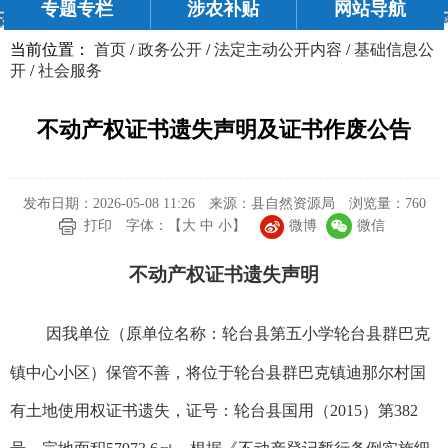
专题专栏
涉农补贴
网站导航
当前位置：
首页
/
政务公开
/
法定主动公开内容
/
基础信息公
开
/
社会服务
不动产权证书遗失声明及证书作废公告
发布日期：2026-05-08 11:26
来源：县自然资源局
浏览量：
760
微博
微信
打印
字体：【
大
中
小
】
不动产权证书遗失声明
因我单位（原单位名称：轮台县第五小学轮台县群巴克
镇中心小区）
保管不善，将
位于轮台县群巴克镇迪那尔村国
有土地
使用权证书遗失，
证号：轮台县国用（
2015
）第
382