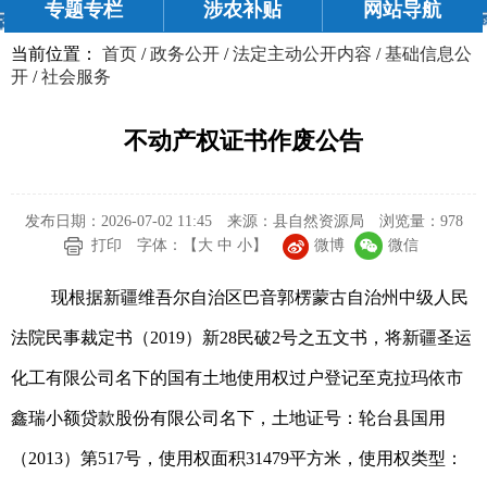
专题专栏
涉农补贴
网站导航
当前位置：
首页
/
政务公开
/
法定主动公开内容
/
基础信息公
开
/
社会服务
不动产权证书作废公告
发布日期：2026-07-02 11:45
来源：县自然资源局
浏览量：
978
微博
微信
打印
字体：【
大
中
小
】
现根据新疆维吾尔自治区巴音郭楞蒙古自治州中级人民
法院民事裁定书（2019）新28民破2号之五文书，将新疆圣运
化工有限公司名下的国有土地使用权过户登记至克拉玛依市
鑫瑞小额贷款股份有限公司名下，土地证号：轮台县国用
（2013）第517号，使用权面积31479平方米，使用权类型：