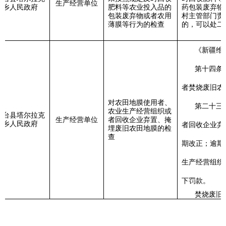
生产经营单位
乡人民政府
肥料等农业投入品的
药包装废弃物
包装废弃物或者农用
村主管部门责
薄膜等行为的检查
的，可以处二
《新疆维
第十四条
者焚烧废旧农
对农田地膜使用者、
第二十三
农业生产经营组织或
轮台县塔尔拉克
生产经营单位
者回收企业弃置、掩
乡人民政府
者回收企业弃
埋废旧农田地膜的检
查
期改正；逾期
生产经营组织
下罚款。
焚烧废旧