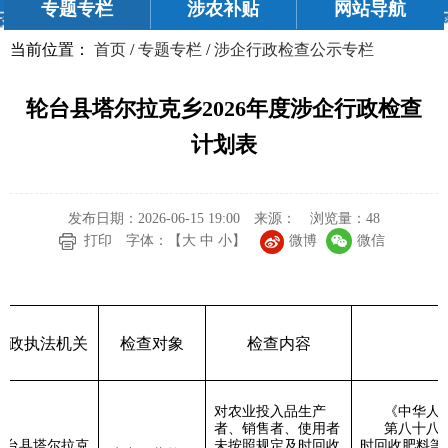
专题专栏
涉农补贴
网站导航
当前位置：
首页
/
专题专栏
/
涉企行政检查公示专栏
轮台县塔尔拉克乡2026年度涉企行政检查
计划表
发布日期：2026-06-15 19:00
来源：
浏览量：
48
微博
微信
打印
字体：【
大
中
小
】
行政执法机关
检查对象
检查内容
对农业投入品生产
《中华人
者、销售者、使用者
第八十八
轮台县塔尔拉克
未按照规定及时回收
时回收肥料等