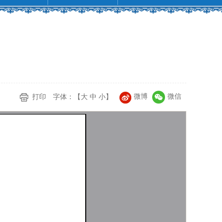
微博
微信
打印
字体：【
大
中
小
】