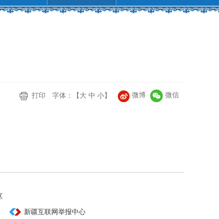
微博
微信
打印
字体：【
大
中
小
】
区
新疆互联网举报中心