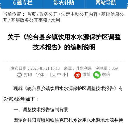
专题专栏
涉农补贴
网站导航
当前位置：
首页
/
政务公开
/
法定主动公开内容
/
基础信息公
开
/
基层政务公开事项
/
水利
关于《轮台县乡镇饮用水水源保护区调整
技术报告》的编制说明
发布日期：2025-01-21 16:13
来源：县水利局
浏览量：
869
微博
微信
打印
字体：【
大
中
小
】
现就《轮台县乡镇饮用水水源保护区调整技术报告》有
关情况说明如下：
一、调整技术报告编制背景
因轮台县阳霞镇和铁热克巴扎乡饮用水水源地水源井使