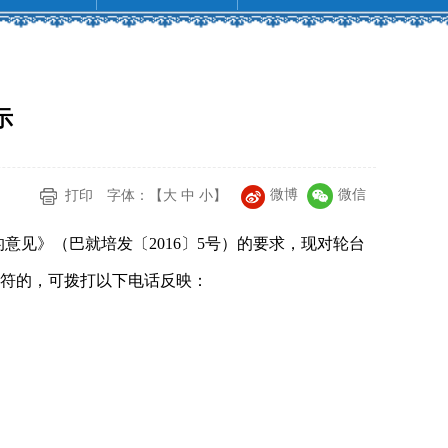
示
微博
微信
打印
字体：【
大
中
小
】
意见》（巴就培发〔2016〕5号）的要求，现对轮台
况不符的，可拨打以下电话反映：