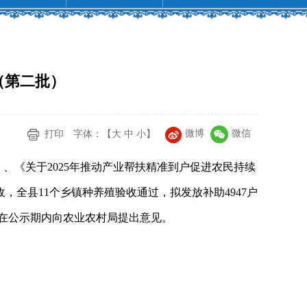
（第二批）
微博
微信
打印
字体：【
大
中
小
】
》、《关于2025年推动产业帮扶精准到户促进农民持续
，全县11个乡镇种养殖验收通过，拟发放补助4947户
请在公示期内向农业农村局提出意见。